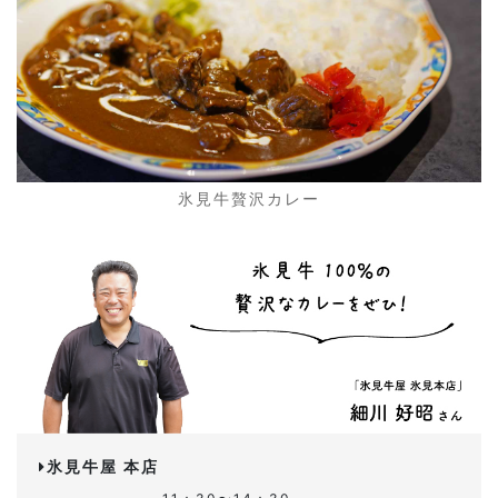
氷見牛贅沢カレー
氷見牛屋 本店