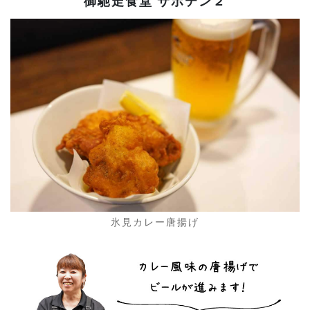
御馳走食堂 サボテン２
氷見カレー唐揚げ