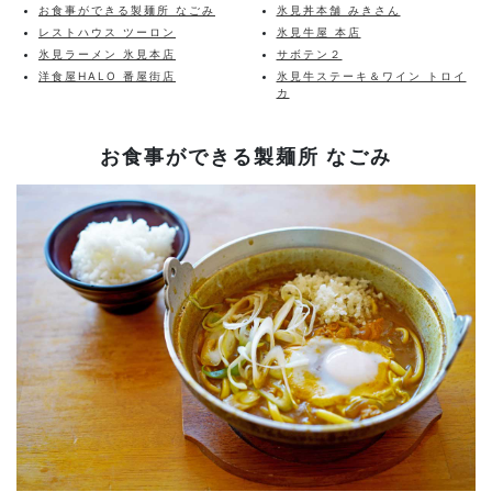
お食事ができる製麺所 なごみ
氷見丼本舗 みきさん
レストハウス ツーロン
氷見牛屋 本店
氷見ラーメン 氷見本店
サボテン２
洋食屋HALO 番屋街店
氷見牛ステーキ＆ワイン トロイ
カ
お食事ができる製麺所 なごみ